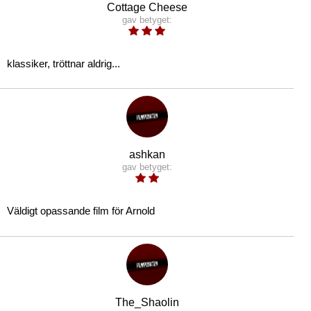
Cottage Cheese
gav betyget:
klassiker, tröttnar aldrig...
ashkan
gav betyget:
Väldigt opassande film för Arnold
The_Shaolin