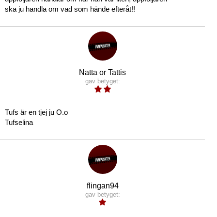
ska ju handla om vad som hände efteråt!!
Natta or Tattis
gav betyget:
Tufs är en tjej ju O.o
Tufselina
flingan94
gav betyget: