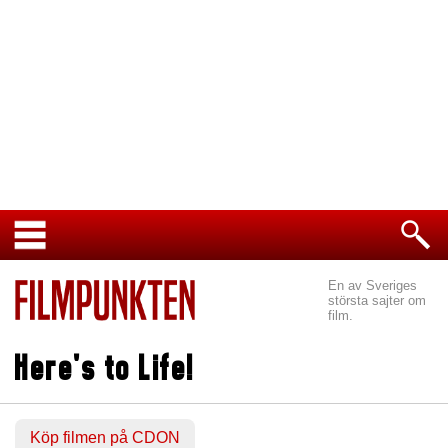
En av Sveriges
största sajter om
film.
Here's to Life!
Köp filmen på CDON