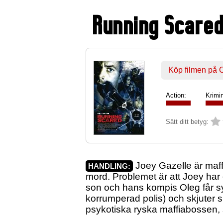
Running Scare
Köp filmen på
Action:
Krimin
Sätt ditt betyg:
Joey Gazelle är maff
HANDLING:
mord. Problemet är att Joey har g
son och hans kompis Oleg får s
korrumperad polis) och skjuter s
psykotiska ryska maffiabossen,