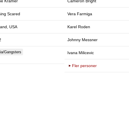
e Kramer
Cameron Bright
ing Scared
Vera Farmiga
land, USA
Karel Roden
2
Johnny Messner
ia/Gangsters
Ivana Milicevic
Fler personer