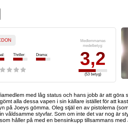
d
 CDON
Medlemmarnas
medelbetyg:
3,2
al:
Thriller:
Drama:
(53 betyg)
iamedlem med låg status och hans jobb är att göra s
ömt alla dessa vapen i sin källare istället för att ka
yn på Joeys gömma. Oleg stjäl en av pistolerna (som
in våldsamme styvfar. Som om inte det var nog är sty
 som håller på med en bensinkupp tillsammans med