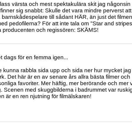
klass värsta och mest spektakulära skit jag någonsi
finner sig snabbt: Skulle det vara mindre perverst at
 barnskådespelare till sådant HÄR, än just det filmen 
d pedofilerna? För att inte tala om "Star and stripes"
a producenten och regissören: SKÄMS!
t dags för en femma igen...
e kunna rabbla sida upp och sida ner hur mycket jag 
k. Det här är en av senare års allra bästa filmer och 
onliga favoriter. Mer häftig, mer berörande och mer väl
g. Scenen med skuggbilderna i badrummet var ruskig
en är en ren njutning för filmälskaren!