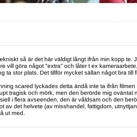
ekniskt så är det här väldigt långt ifrån min kopp te. J
re vill göra något "extra" och låter t ex kameraarbe
ng ta stor plats. Det tillför mycket sällan något bra till
ning scared lyckades detta ändå inte ta ifrån filmen
upt tragisk och mörk, men den berörde mig oväntat 
siell i flera avseenden, den är våldsam och den ber
ot av det helvete (av misshandel, fattigdom, utnyt
tå ut med.