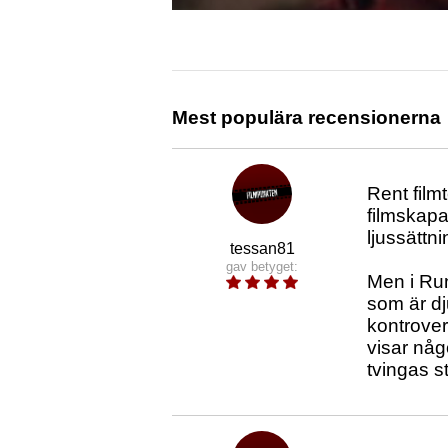
Mest populära recensionerna
Rent filmt
filmskapa
ljussättni
tessan81
gav betyget:
Men i Run
som är dj
kontrover
visar någ
tvingas s