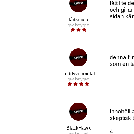
fått lite
och gilla
sidan kän
tårtsmula
gav betyget:
denna fil
som en ta
freddyvonmetal
gav betyget:
Innehöll a
skeptisk 
BlackHawk
4
gav betyget: