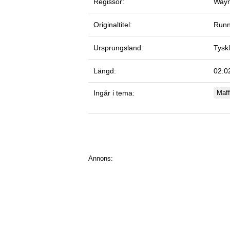
Regissör:
Wayn
Originaltitel:
Runn
Ursprungsland:
Tysk
Längd:
02:0
Ingår i tema:
Maff
Annons: