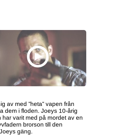
ig av med ”heta” vapen från
sta dem i floden. Joeys 10-årig
 har varit med på mordet av en
vfadern brorson till den
 Joeys gäng.