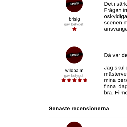
Det i sär
Frågan in
oskyldiga
brisig
scenen me
gav betyget:
ansvarig
Då var de
Jag skull
wildpalm
mästerver
gav betyget:
mina pers
finna ida
bra. Film
Senaste recensionerna