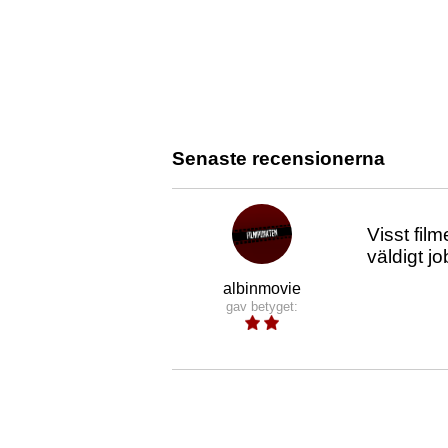
Senaste recensionerna
Visst fil
väldigt j
albinmovie
gav betyget: