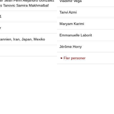
ir
Sean Penn
Alejandro González
Vladimir Vega
s Tanovic
Samira Makhmalbaf
Tanvi Azmi
1
Maryam Karimi
r
Emmanuelle Laborit
tannien, Iran, Japan, Mexiko
Jérôme Horry
Fler personer