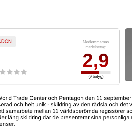
 CDON
Medlemmarnas
medelbetyg:
2,9
(9 betyg)
World Trade Center och Pentagon den 11 september 
serad och helt unik - skildring av den rädsla och det 
 ett samarbete mellan 11 världsberömda regissörer som
er lång skildring där de presenterar sina personliga
enser.