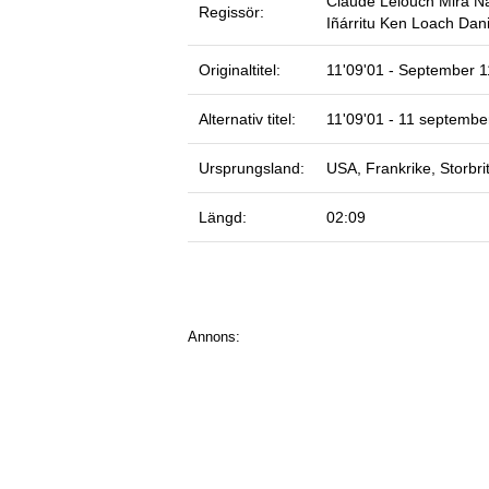
Claude Lelouch
Mira Na
Regissör:
Iñárritu
Ken Loach
Dani
Originaltitel:
11'09'01 - September 1
Alternativ titel:
11'09'01 - 11 septembe
Ursprungsland:
USA, Frankrike, Storbri
Längd:
02:09
Annons: