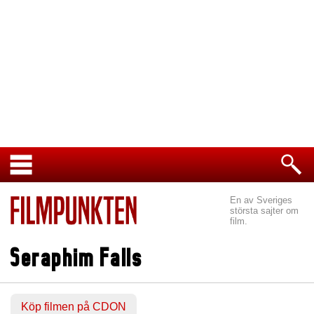
En av Sveriges
största sajter om
film.
Seraphim Falls
Köp filmen på CDON