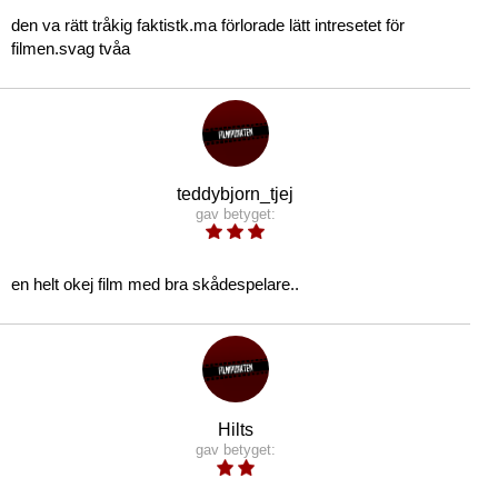
den va rätt tråkig faktistk.ma förlorade lätt intresetet för
filmen.svag tvåa
teddybjorn_tjej
gav betyget:
en helt okej film med bra skådespelare..
Hilts
gav betyget: