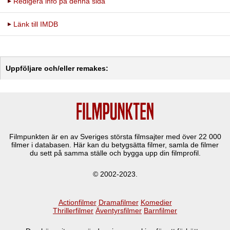
Redigera info på denna sida
Länk till IMDB
Uppföljare och/eller remakes:
Filmpunkten är en av Sveriges största filmsajter med över
22 000
filmer i databasen. Här kan du betygsätta filmer, samla de filmer
du sett på samma ställe och bygga upp din filmprofil.
© 2002-2023.
Actionfilmer
Dramafilmer
Komedier
Thrillerfilmer
Äventyrsfilmer
Barnfilmer