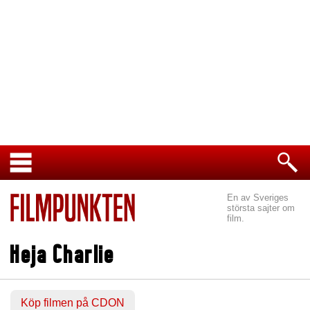
En av Sveriges
största sajter om
film.
Heja Charlie
Köp filmen på CDON