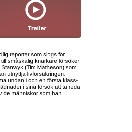
lig reporter som slogs för
till småskalig knarkare försöker
 på Stanwyk (Tim Matheson) som
n utnyttja livförsäkringen.
ma undan i och en första klass-
lädnader i sina försök att ta reda
 av de människor som han