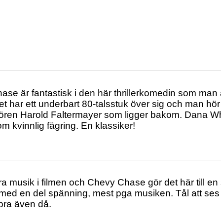
se är fantastisk i den här thrillerkomedin som man al
t har ett underbart 80-talsstuk över sig och man hör 
ören Harold Faltermayer som ligger bakom. Dana Wh
om kvinnlig fägring. En klassiker!
a musik i filmen och Chevy Chase gör det här till en 
 med en del spänning, mest pga musiken. Tål att ses
bra även då.