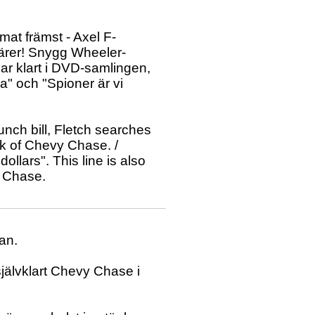
mat främst - Axel F-
tärer! Snygg Wheeler-
ar klart i DVD-samlingen,
rsa" och "Spioner är vi
unch bill, Fletch searches
rk of Chevy Chase. /
ollars". This line is also
y Chase.
kan.
självklart Chevy Chase i