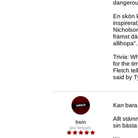
dangerous
En skön k
inspirera
Nicholson
främst där
allihopa".
Trivia: W
for the t
Fletch te
said by 
Kan bara 
Allt stäm
Irwin
sin bästa 
gav betyget: