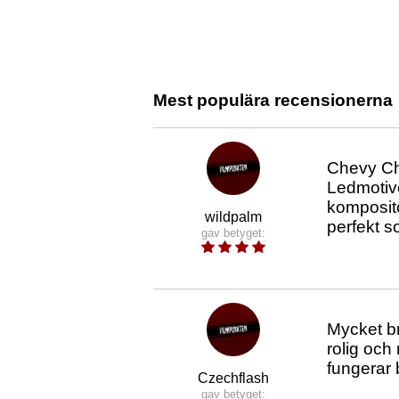
Mest populära recensionerna
Chevy Cha
Ledmotive
komposit
wildpalm
perfekt s
gav betyget:
Mycket br
rolig och
fungerar 
Czechflash
gav betyget: