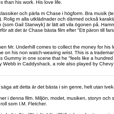
 than his work. His love life.
lassiker och pärla m Chase i högform. Bra musik (te
t). Rolig m alla utklädnader och därmed också karak
 (som Gail Stanwyk) är lätt att vila ögonen på. Hamn
för att det är Chase bästa film efter "Ett päron till fa
hen Mr. Underhill comes to collect the money for his l
ime on his non watch-wearing wrist. This is a tradema
lls Gummy in one scene that he "feels like a hundred d
Ty Webb in Caddyshack, a role also played by Chev
säga att detta är det bästa i sin genre, helt utan tve
mer i denna film. Miljön, modet, musiken, storyn och 
roll som I.M. Fletcher.