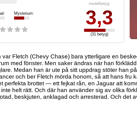
medelbetyg:
3,3
al:
Mysterium:
(31 betyg)
n var Fletch (Chevy Chase) bara ytterligare en besked
srum med fönster. Men saker ändras när han förklädd 
glare. Medan han är ute på sitt uppdrag stöter han
ancer och ber Fletch mörda honom, så att hans fru ka
 perfekta brottet — ett fejkat rån, en Jaguar att kom
 inte helt rätt. Och där han använder sig av olika förk
hotad, beskjuten, anklagad och arresterad. Och det