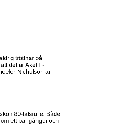
drig tröttnar på.
att det är Axel F-
eeler-Nicholson är
skön 80-talsrulle. Både
 om ett par gånger och