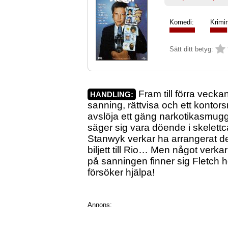
Komedi:
Krimin
Sätt ditt betyg:
Fram till förra vecka
HANDLING:
sanning, rättvisa och ett kontor
avslöja ett gäng narkotikasmug
säger sig vara döende i skelettc
Stanwyk verkar ha arrangerat det
biljett till Rio… Men något verkar
på sanningen finner sig Fletch 
försöker hjälpa!
Annons: