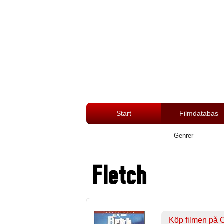
Start
Filmdatabas
Genrer
Fletch
Köp filmen på