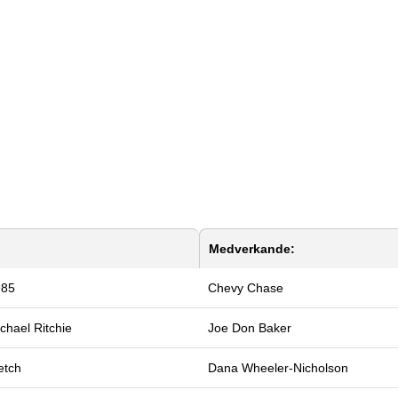
Medverkande:
985
Chevy Chase
chael Ritchie
Joe Don Baker
etch
Dana Wheeler-Nicholson