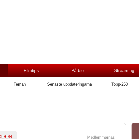
Filmtips
På bio
Streaming
Teman
Senaste uppdateringarna
Topp-250
 CDON
Medlemmarnas