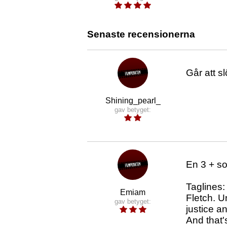
Senaste recensionerna
Går att s
Shining_pearl_
gav betyget:
En 3 + so
Taglines:
Emiam
Fletch. U
gav betyget:
justice a
And that'