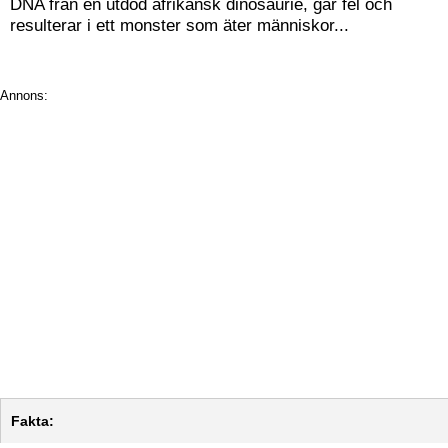
DNA från en utdöd afrikansk dinosaurie, går fel och
resulterar i ett monster som äter människor...
Annons:
Fakta: