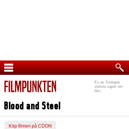
En av Sveriges
största sajter om
film.
Blood and Steel
Köp filmen på CDON