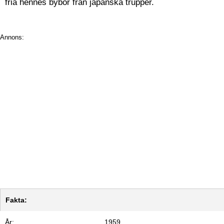
fria hennes bybor från japanska trupper.
Annons:
Fakta:
År:
1959