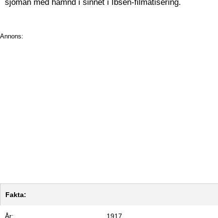
sjöman med hämnd i sinnet i Ibsen-filmatisering.
Annons:
Fakta:
År:
1917