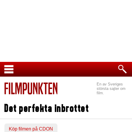
En av Sveriges
största sajter om
film.
Det perfekta inbrottet
Köp filmen på CDON