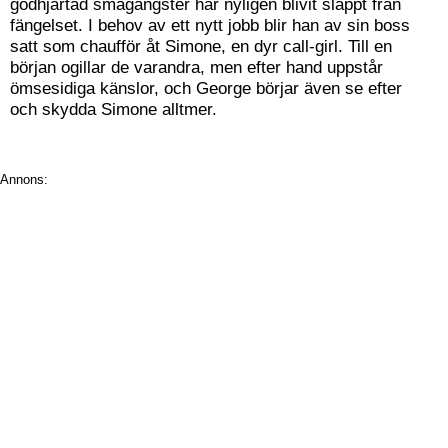
godhjärtad smågangster har nyligen blivit släppt från
fängelset. I behov av ett nytt jobb blir han av sin boss
satt som chaufför åt Simone, en dyr call-girl. Till en
början ogillar de varandra, men efter hand uppstår
ömsesidiga känslor, och George börjar även se efter
och skydda Simone alltmer.
Annons: