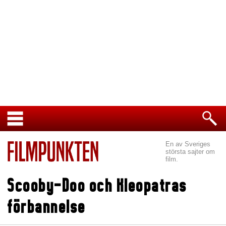
En av Sveriges
största sajter om
film.
Scooby-Doo och Kleopatras
förbannelse