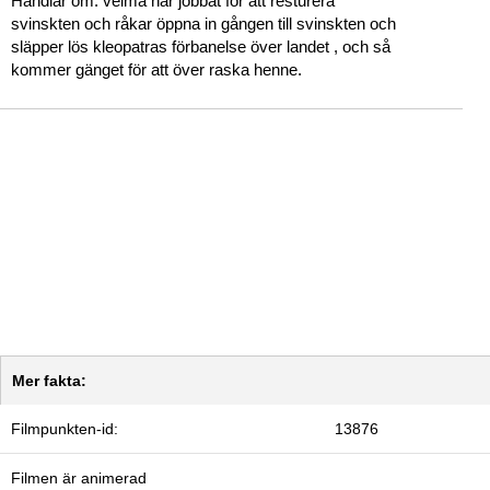
Handlar om: velma har jobbat för att resturera
svinskten och råkar öppna in gången till svinskten och
släpper lös kleopatras förbanelse över landet , och så
kommer gänget för att över raska henne.
Mer fakta:
Filmpunkten-id:
13876
Filmen är animerad