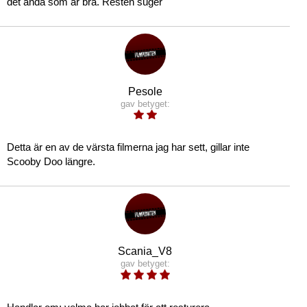
det ända som är bra. Resten suger
Pesole
gav betyget:
Detta är en av de värsta filmerna jag har sett, gillar inte
Scooby Doo längre.
Scania_V8
gav betyget: