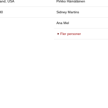
land, USA
Pirkko Hämäläinen
30
Sidney Martins
Ana Mel
Fler personer