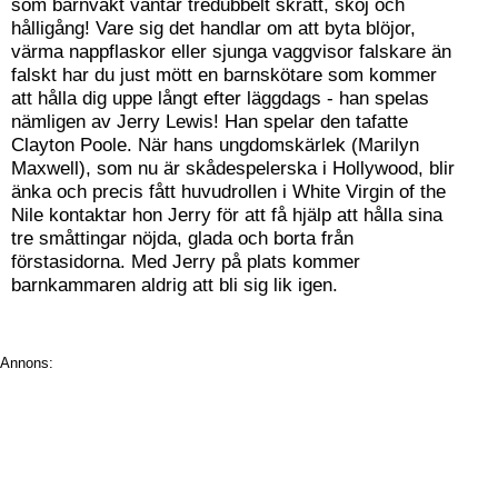
som barnvakt väntar tredubbelt skratt, skoj och
hålligång! Vare sig det handlar om att byta blöjor,
värma nappflaskor eller sjunga vaggvisor falskare än
falskt har du just mött en barnskötare som kommer
att hålla dig uppe långt efter läggdags - han spelas
nämligen av Jerry Lewis! Han spelar den tafatte
Clayton Poole. När hans ungdomskärlek (Marilyn
Maxwell), som nu är skådespelerska i Hollywood, blir
änka och precis fått huvudrollen i White Virgin of the
Nile kontaktar hon Jerry för att få hjälp att hålla sina
tre småttingar nöjda, glada och borta från
förstasidorna. Med Jerry på plats kommer
barnkammaren aldrig att bli sig lik igen.
Annons: