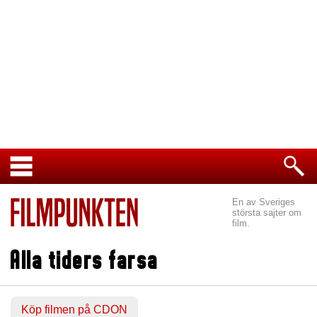
En av Sveriges
största sajter om
film.
Alla tiders farsa
Köp filmen på CDON