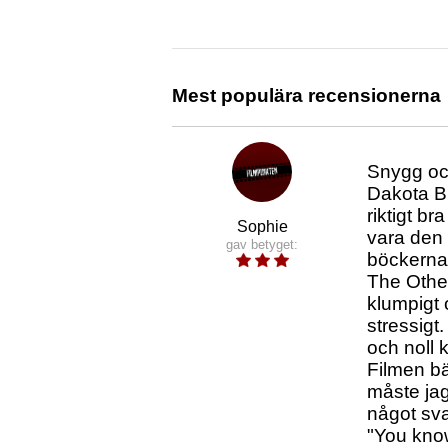
Mest populära recensionerna
Snygg och
Dakota Bl
riktigt b
Sophie
vara den 
gav betyget:
böckerna.
The Other
klumpigt 
stressigt
och noll 
Filmen bä
måste jag
något sva
"You know