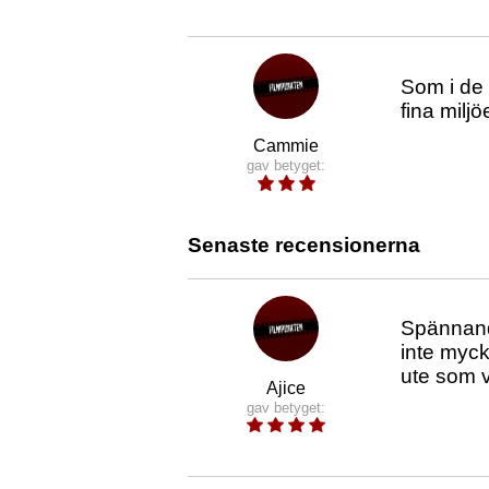
Som i de 
fina milj
Cammie
gav betyget:
Senaste recensionerna
Spännande
inte mycke
ute som v
Ajice
gav betyget: