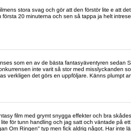
filmens stora svag och gör att den förstör lite e att det
 första 20 minuterna och sen så tappa ja helt intrese f
anses som en av de bästa fantasyäventyren sedan 
onkurrensen inte varit så stor med misslyckanden s
s verkligen det görs en uppföljare. Känns plumpt a
ntasy film med grymt snygga effekter och bra skådes
lite för tunn handling och jag satt och väntade på ett ri
n Om Ringen" typ men fick aldrig något. Har inte lä