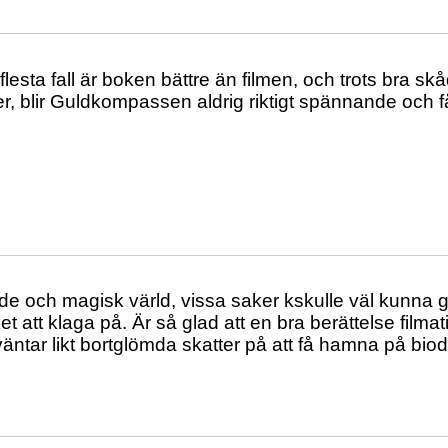
flesta fall är boken bättre än filmen, och trots bra s
öer, blir Guldkompassen aldrig riktigt spännande och f
 och magisk värld, vissa saker kskulle väl kunna gj
t att klaga på. Är så glad att en bra berättelse filmati
äntar likt bortglömda skatter på att få hamna på bio