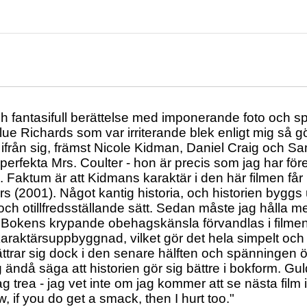
 fantasifull berättelse med imponerande foto och spec
ue Richards som var irriterande blek enligt mig så 
ra ifrån sig, främst Nicole Kidman, Daniel Craig och Sa
perfekta Mrs. Coulter - hon är precis som jag har före
 Faktum är att Kidmans karaktär i den här filmen får 
s (2001). Något kantig historia, och historien byggs
och otillfredsställande sätt. Sedan måste jag hålla me
. Bokens krypande obehagskänsla förvandlas i filmen t
karaktärsuppbyggnad, vilket gör det hela simpelt och ti
ttrar sig dock i den senare hälften och spänningen ö
 ändå säga att historien gör sig bättre i bokform. G
g trea - jag vet inte om jag kommer att se nästa film i
, if you do get a smack, then I hurt too."