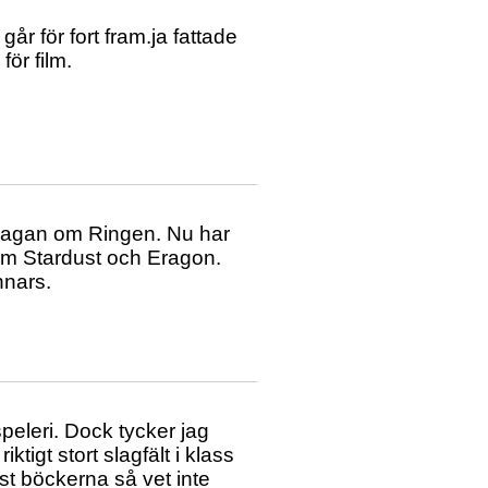
 går för fort fram.ja fattade
ör film.
Sagan om Ringen. Nu har
om Stardust och Eragon.
nnars.
peleri. Dock tycker jag
ktigt stort slagfält i klass
st böckerna så vet inte