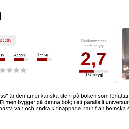
n
 CDON
Medlemmarnas
medelbetyg:
2,7
sy:
Action:
Thriller:
(157 betyg)
 är den amerikanska titeln på boken som författare
Filmen bygger på denna bok; i ett parallellt univer
sin bästa vän och andra kidnappade barn från hemska 