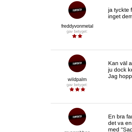
ja tyckte 
inget dem
freddyvonmetal
gav betyget:
Kan väl 
ju dock k
Jag hoppa
wildpalm
gav betyget:
En bra fa
det va en 
med "Saga