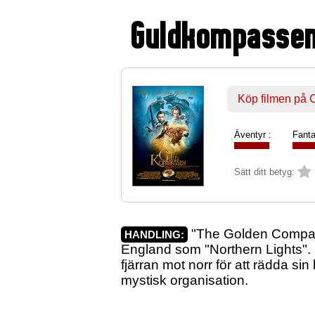
Guldkompasse
Köp filmen på
Äventyr :
Fanta
Sätt ditt betyg:
"The Golden Compass"
HANDLING:
England som "Northern Lights". 
fjärran mot norr för att rädda 
mystisk organisation.