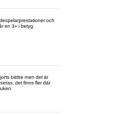
kådespelarprestationer och
år en 3+ i betyg.
orts bättre men det är
seras, det finns fler där
duken.