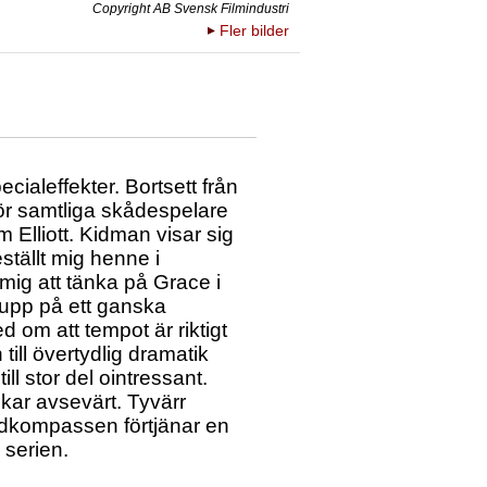
Copyright AB Svensk Filmindustri
Fler bilder
ialeffekter. Bortsett från
gör samtliga skådespelare
m Elliott. Kidman visar sig
ställt mig henne i
mig att tänka på Grace i
 upp på ett ganska
d om att tempot är riktigt
ill övertydlig dramatik
ll stor del ointressant.
kar avsevärt. Tyvärr
uldkompassen förtjänar en
 serien.