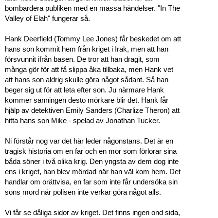
bombardera publiken med en massa händelser. "In The
Valley of Elah" fungerar så.
Hank Deerfield (Tommy Lee Jones) får beskedet om att
hans son kommit hem från kriget i Irak, men att han
försvunnit ifrån basen. De tror att han dragit, som
många gör för att få slippa åka tillbaka, men Hank vet
att hans son aldrig skulle göra något sådant. Så han
beger sig ut för att leta efter son. Ju närmare Hank
kommer sanningen desto mörkare blir det. Hank får
hjälp av detektiven Emily Sanders (Charlize Theron) att
hitta hans son Mike - spelad av Jonathan Tucker.
Ni förstår nog var det här leder någonstans. Det är en
tragisk historia om en far och en mor som förlorar sina
båda söner i två olika krig. Den yngsta av dem dog inte
ens i kriget, han blev mördad när han väl kom hem. Det
handlar om orättvisa, en far som inte får undersöka sin
sons mord när polisen inte verkar göra något alls.
Vi får se dåliga sidor av kriget. Det finns ingen ond sida,