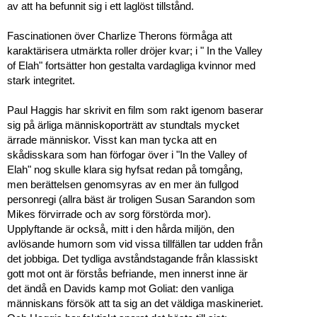
av att ha befunnit sig i ett laglöst tillstånd.
Fascinationen över Charlize Therons förmåga att
karaktärisera utmärkta roller dröjer kvar; i " In the Valley
of Elah" fortsätter hon gestalta vardagliga kvinnor med
stark integritet.
Paul Haggis har skrivit en film som rakt igenom baserar
sig på ärliga människoporträtt av stundtals mycket
ärrade människor. Visst kan man tycka att en
skådisskara som han förfogar över i "In the Valley of
Elah" nog skulle klara sig hyfsat redan på tomgång,
men berättelsen genomsyras av en mer än fullgod
personregi (allra bäst är troligen Susan Sarandon som
Mikes förvirrade och av sorg förstörda mor).
Upplyftande är också, mitt i den hårda miljön, den
avlösande humorn som vid vissa tillfällen tar udden från
det jobbiga. Det tydliga avståndstagande från klassiskt
gott mot ont är förstås befriande, men innerst inne är
det ändå en Davids kamp mot Goliat: den vanliga
människans försök att ta sig an det väldiga maskineriet.