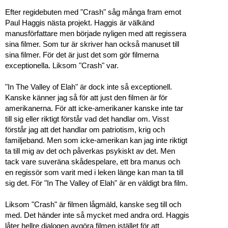
Efter regidebuten med "Crash" såg många fram emot
Paul Haggis nästa projekt. Haggis är välkänd
manusförfattare men började nyligen med att regissera
sina filmer. Som tur är skriver han också manuset till
sina filmer. För det är just det som gör filmerna
exceptionella. Liksom "Crash" var.
"In The Valley of Elah" är dock inte så exceptionell.
Kanske känner jag så för att just den filmen är för
amerikanerna. För att icke-amerikaner kanske inte tar
till sig eller riktigt förstår vad det handlar om. Visst
förstår jag att det handlar om patriotism, krig och
familjeband. Men som icke-amerikan kan jag inte riktigt
ta till mig av det och påverkas psykiskt av det. Men
tack vare suveräna skådespelare, ett bra manus och
en regissör som varit med i leken länge kan man ta till
sig det. För "In The Valley of Elah" är en väldigt bra film.
Liksom "Crash" är filmen lågmäld, kanske seg till och
med. Det händer inte så mycket med andra ord. Haggis
låter hellre dialogen avgöra filmen istället för att