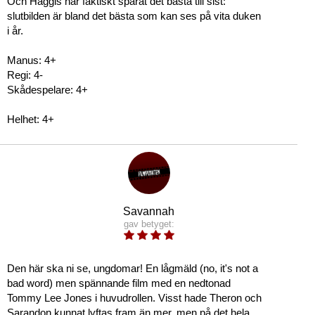
Och Haggis har faktiskt sparat det bästa till sist:
slutbilden är bland det bästa som kan ses på vita duken
i år.
Manus: 4+
Regi: 4-
Skådespelare: 4+
Helhet: 4+
Savannah
gav betyget:
Den här ska ni se, ungdomar! En lågmäld (no, it's not a
bad word) men spännande film med en nedtonad
Tommy Lee Jones i huvudrollen. Visst hade Theron och
Sarandon kunnat lyftas fram än mer, men på det hela