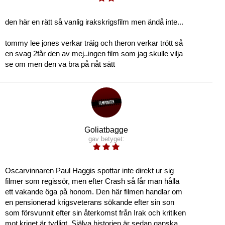
den här en rätt så vanlig irakskrigsfilm men ändå inte...
tommy lee jones verkar träig och theron verkar trött så
en svag 2får den av mej..ingen film som jag skulle vilja
se om men den va bra på nåt sätt
Goliatbagge
gav betyget:
Oscarvinnaren Paul Haggis spottar inte direkt ur sig
filmer som regissör, men efter Crash så får man hålla
ett vakande öga på honom. Den här filmen handlar om
en pensionerad krigsveterans sökande efter sin son
som försvunnit efter sin återkomst från Irak och kritiken
mot kriget är tydligt. Själva historien är sedan ganska