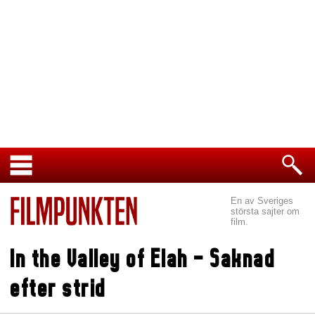
En av Sveriges
största sajter om
film.
In the Valley of Elah - Saknad
efter strid