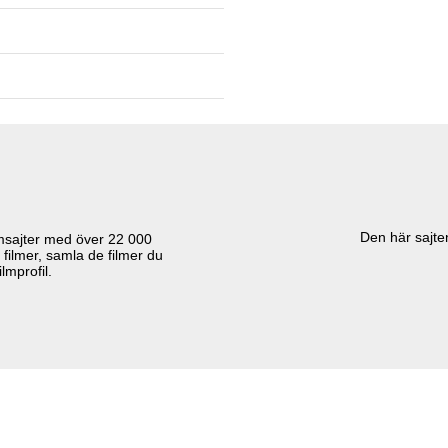
Den här sajten
lmsajter med över
22 000
 filmer, samla de filmer du
lmprofil.