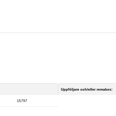
Uppföljare och/eller remakes:
15797