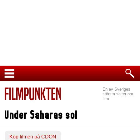
En av Sveriges
största sajter om
film.
Under Saharas sol
Köp filmen på CDON