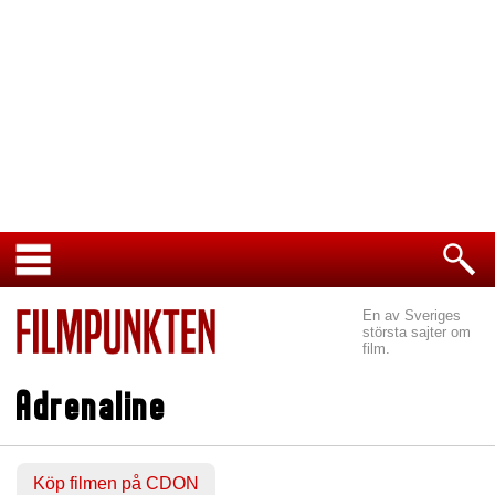
En av Sveriges
största sajter om
film.
Adrenaline
Köp filmen på CDON