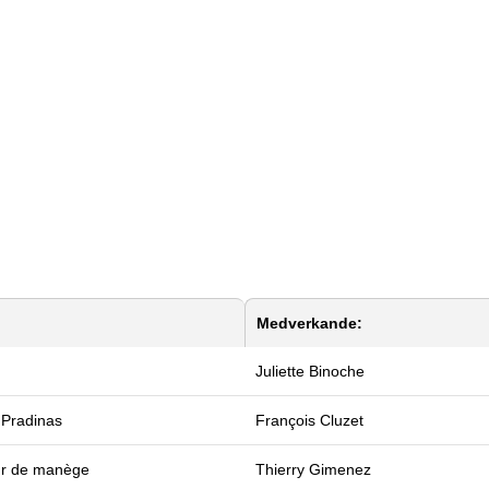
Medverkande:
Juliette Binoche
 Pradinas
François Cluzet
ur de manège
Thierry Gimenez