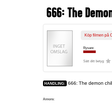
666: The Demon
Köp filmen på
Rysare:
Sätt ditt betyg:
666: The demon child
HANDLING:
Annons: