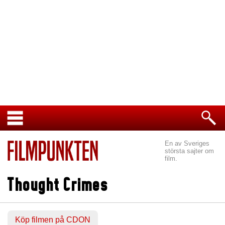
En av Sveriges
största sajter om
film.
Thought Crimes
Köp filmen på CDON