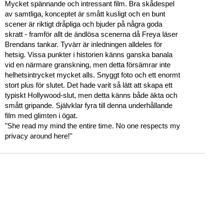
Mycket spännande och intressant film. Bra skådespel
av samtliga, konceptet är smått kusligt och en bunt
scener är riktigt dråpliga och bjuder på några goda
skratt - framför allt de ändlösa scenerna då Freya läser
Brendans tankar. Tyvärr är inledningen alldeles för
hetsig. Vissa punkter i historien känns ganska banala
vid en närmare granskning, men detta försämrar inte
helhetsintrycket mycket alls. Snyggt foto och ett enormt
stort plus för slutet. Det hade varit så lätt att skapa ett
typiskt Hollywood-slut, men detta känns både äkta och
smått gripande. Självklar fyra till denna underhållande
film med glimten i ögat.
"She read my mind the entire time. No one respects my
privacy around here!"