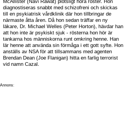
McAllister (Navi Rawat) plötsligt höra röster. Hon
diagnostiseras snabbt med schizofreni och skickas
till en psykiatrisk vårdklinik där hon tillbringar de
närmaste åtta åren. Då hon sedan träffar en ny
läkare, Dr. Michael Welles (Peter Horton), hävdar han
att hon inte är psykiskt sjuk - rösterna hon hör är
tankarna hos människorna runt omkring henne. Han
lär henne att använda sin förmåga i ett gott syfte. Hon
anställs av NSA för att tillsammans med agenten
Brendan Dean (Joe Flanigan) hitta en farlig terrorist
vid namn Cazal.
Annons: