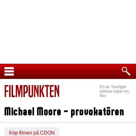
En av Sveriges
största sajter om
film.
Michael Moore - provokatören
Köp filmen på CDON