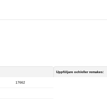
Uppföljare och/eller remakes:
17662