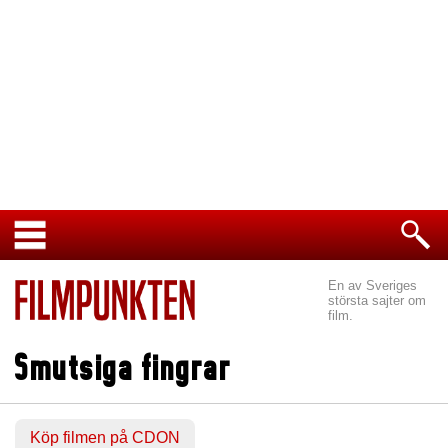
En av Sveriges
största sajter om
film.
Smutsiga fingrar
Köp filmen på CDON