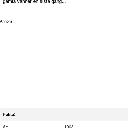
gamla vänner en sista gång...
Annons:
Fakta:
År:
1963