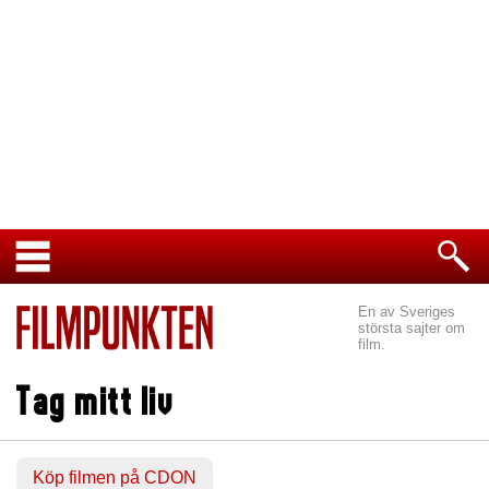
En av Sveriges
största sajter om
film.
Tag mitt liv
Köp filmen på CDON