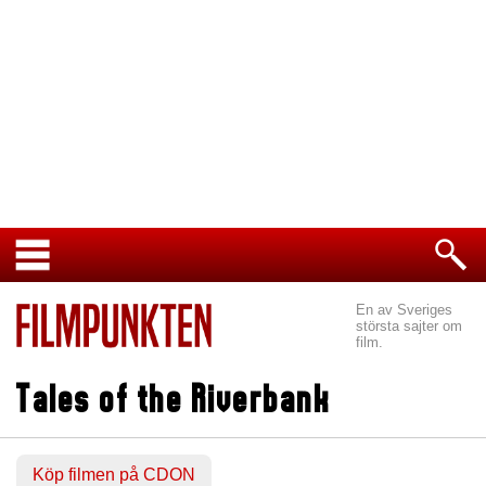
En av Sveriges
största sajter om
film.
Tales of the Riverbank
Köp filmen på CDON