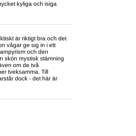
ycket kyliga och isiga
iskt är riktigt bra och det
n vågar ge sig in i ett
å vampyrism och den
en skön mystisk stämning
 även om de två
er tveksamma. Till
står dock - det här är