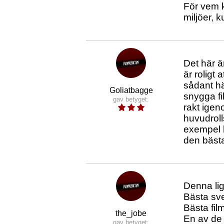
För vem k
miljöer, 
Det här ä
är roligt
sådant hä
Goliatbagge
snygga f
gav betyget:
rakt igen
huvudroll
exempel k
den bästa
Denna lig
Bästa sv
Bästa fil
the_jobe
En av de 
gav betyget: