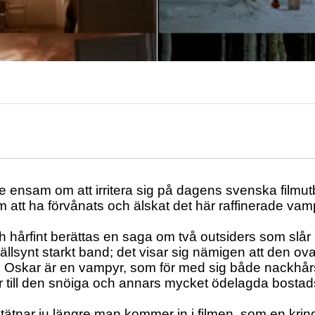
te ensam om att irritera sig på dagens svenska filmutb
att ha förvånats och älskat det här raffinerade va
ch hårfint berättas en saga om två outsiders som slår 
sällsynt starkt band; det visar sig nämigen att den ov
Oskar är en vampyr, som för med sig både nackhår
r till den snöiga och annars mycket ödelagda bosta
tätnar ju längre man kommer in i filmen, som en kr