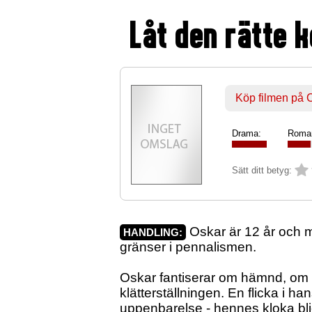
Låt den rätte 
Köp filmen på
Drama:
Roman
Sätt ditt betyg:
Oskar är 12 år och m
HANDLING:
gränser i pennalismen.
Oskar fantiserar om hämnd, om att
klätterställningen. En flicka i h
uppenbarelse - hennes kloka bli