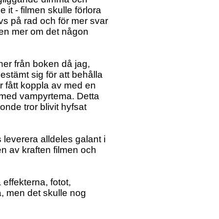
it - filmen skulle förlora
avs på rad och för mer svar
. Men mer om det någon
ner från boken då jag,
estämt sig för att behålla
ar fått koppla av med en
ia med vampyrtema. Detta
nde tror blivit hyfsat
leverera alldeles galant i
en av kraften filmen och
effekterna, fotot,
, men det skulle nog