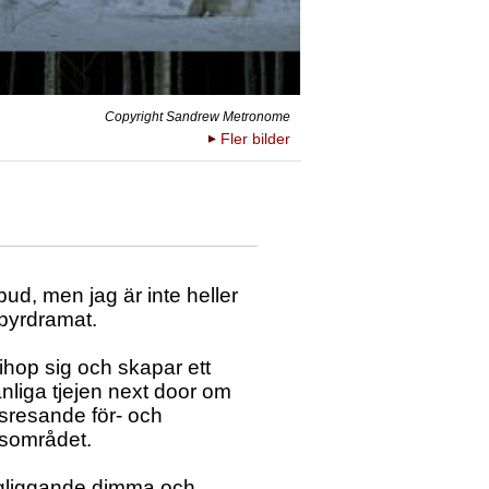
Copyright Sandrew Metronome
Fler bilder
ud, men jag är inte heller
mpyrdramat.
ihop sig och skapar ett
anliga tjejen next door om
sresande för- och
dsområdet.
ingliggande dimma och