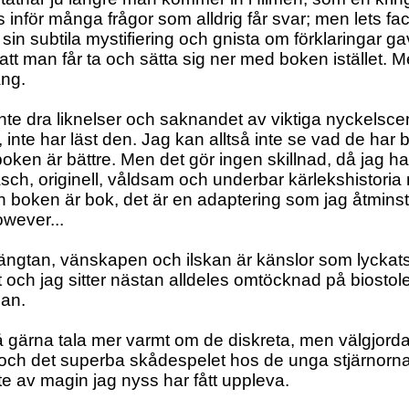
 inför många frågor som alldrig får svar; men lets face 
 sin subtila mystifiering och gnista om förklaringar g
 att man får ta och sätta sig ner med boken istället
ng.
nte dra liknelser och saknandet av viktiga nyckelsce
 inte har läst den. Jag kan alltså inte se vad de har b
boken är bättre. Men det gör ingen skillnad, då jag h
räsch, originell, våldsam och underbar kärlekshistor
ch boken är bok, det är en adaptering som jag åtminsto
owever...
ängtan, vänskapen och ilskan är känslor som lyckats 
t och jag sitter nästan alldeles omtöcknad på biostol
lan.
så gärna tala mer varmt om de diskreta, men välgjorda 
och det superba skådespelet hos de unga stjärnorna
lite av magin jag nyss har fått uppleva.