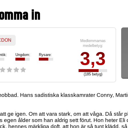
komma in
 CDON
Medlemmarnas
medelbetyg:
3,3
tik:
Ungdom:
Rysare:
(185 betyg)
obbad. Hans sadistiska klasskamrater Conny, Marti
 ge igen. Om att vara stark, om att våga. Då står plöt
ans egen ålder som han aldrig sett förut. Hon heter Eli
ck, hennes märkliga doft, att hon är så tunt klädd,