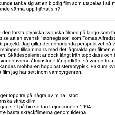
unde tänka sig att en blodig film som utspelas i så m
kunde värma upp hjärtat sin?
r den första otypiska svenska filmen på länge som fakt
 att se att en svensk "storregissör" som Tomas Alfredso
r projekt. Jag gillar det annorlunda perspektivet p
ilmningen tillsammans med det lågmälda ger filmen 
om. Skådespeleriet är dock långt från toppklass och
sinnehavarna åtminstone får godkänt så var andra m
ändes mobbaren hopplöst stereotypisk. Faktum kvar
 film jag har sett inom vampyrgenren.
ger topp tre på några av mina listor:
enska skräckfilm
m jag sett på bio sedan Lejonkungen 1994
tre bästa skräckfilmerna genom tiderna