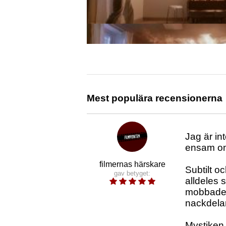
Mest populära recensionerna
Jag är in
ensam om 
filmernas härskare
Subtilt o
gav betyget:
alldeles 
mobbade 
nackdela
Mystiken 