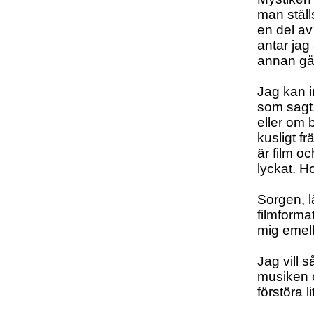
man ställs
en del av
antar jag
annan gå
Jag kan i
som sagt,
eller om 
kusligt f
är film o
lyckat. H
Sorgen, l
filmforma
mig emel
Jag vill 
musiken 
förstöra 