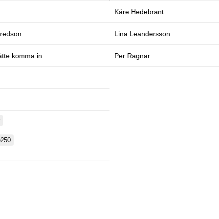
Kåre Hedebrant
fredson
Lina Leandersson
ätte komma in
Per Ragnar
p250