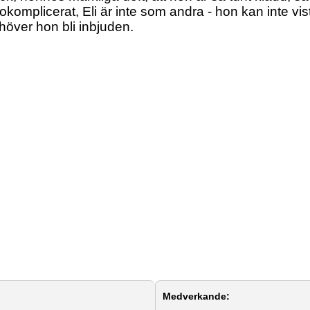
komplicerat, Eli är inte som andra - hon kan inte vista
ehöver hon bli inbjuden.
Medverkande: