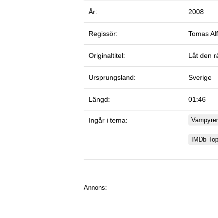
År:
2008
Regissör:
Tomas Al
Originaltitel:
Låt den r
Ursprungsland:
Sverige
Längd:
01:46
Ingår i tema:
Vampyrer
IMDb To
Annons: