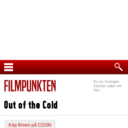
En av Sveriges
största sajter om
film.
Out of the Cold
Köp filmen på CDON