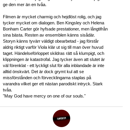
ge den mer än en tvåa.
Filmen är mycket charmig och hejdlöst rolig, och jag
tycker mycket om dialogen. Ben Kingsley och Helena
Bonham Carter gör hyfsade prestationer, men långtifrån
sina bästa. Resten av ensemblen känns sisådär.
Storyn känns tyvärr väldigt obearbetad - jag förstår
aldrig riktigt varför Viola klär ut sig till man över huvud
taget. Händelseförloppet skildras rätt så klumpigt, och
klippningen är katastrofal. Jag tycker även att slutet är
väl förenklat - ett lyckligt slut för alla inblandade är inte
alltid önskvärt. Det är dock grymt kul att se
missförstånden och förvecklingarna staplas på
varandra vilket ger ett nästan parodiskt intryck. Stark
tvåa.
"May God have mercy on one of our souls."