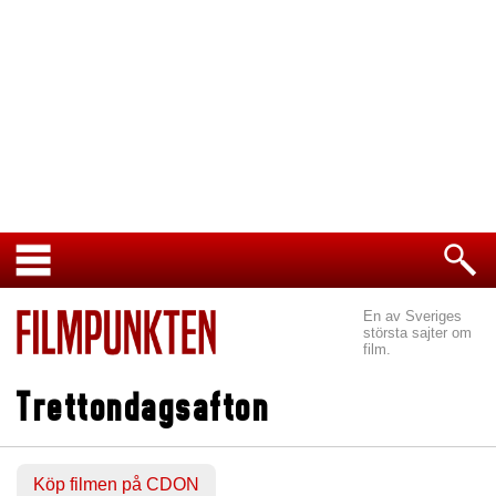
En av Sveriges
största sajter om
film.
Trettondagsafton
Köp filmen på CDON