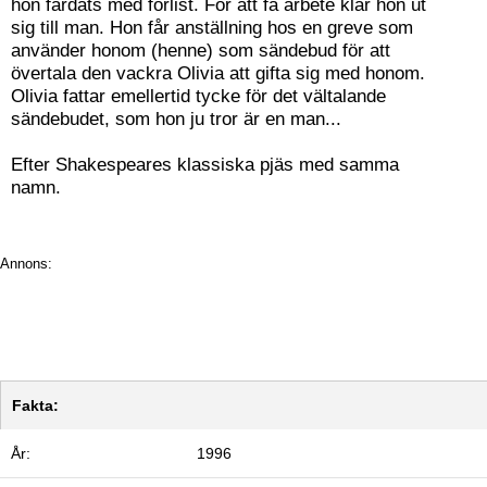
hon färdats med förlist. För att få arbete klär hon ut
sig till man. Hon får anställning hos en greve som
använder honom (henne) som sändebud för att
övertala den vackra Olivia att gifta sig med honom.
Olivia fattar emellertid tycke för det vältalande
sändebudet, som hon ju tror är en man...
Efter Shakespeares klassiska pjäs med samma
namn.
Annons:
Fakta:
År:
1996