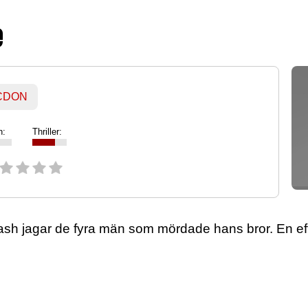
e
 CDON
n:
Thriller:
 jagar de fyra män som mördade hans bror. En efter 