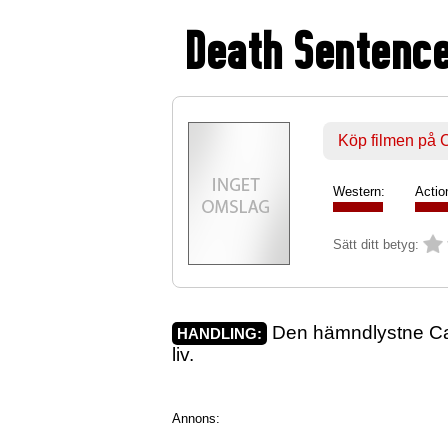
Death Sentenc
Köp filmen på
Western:
Actio
Sätt ditt betyg:
Den hämndlystne Cash
HANDLING:
liv.
Annons: