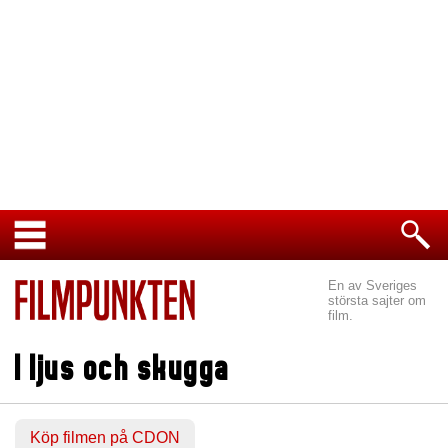
En av Sveriges
största sajter om
film.
I ljus och skugga
Köp filmen på CDON