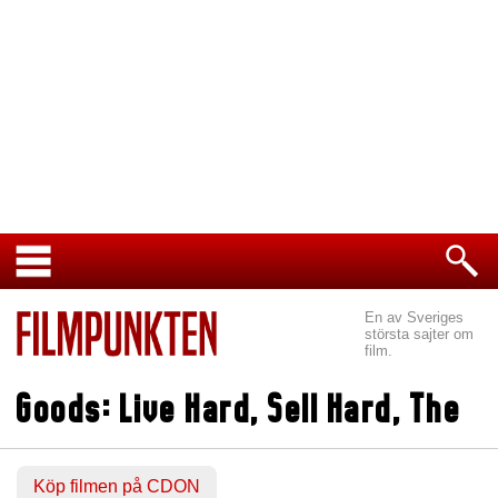
En av Sveriges
största sajter om
film.
Goods: Live Hard, Sell Hard, The
Köp filmen på CDON