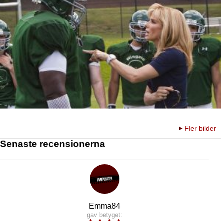
Fler bilder
Senaste recensionerna
Emma84
gav betyget: