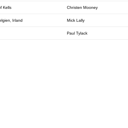
f Kells
Christen Mooney
lgien, Irland
Mick Lally
Paul Tylack