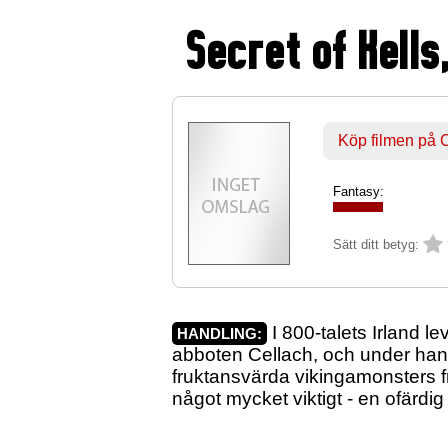
Secret of Kells
Köp filmen på
Fantasy:
Sätt ditt betyg:
I 800-talets Irland l
HANDLING:
abboten Cellach, och under hans
fruktansvärda vikingamonsters fr
något mycket viktigt - en ofärdig