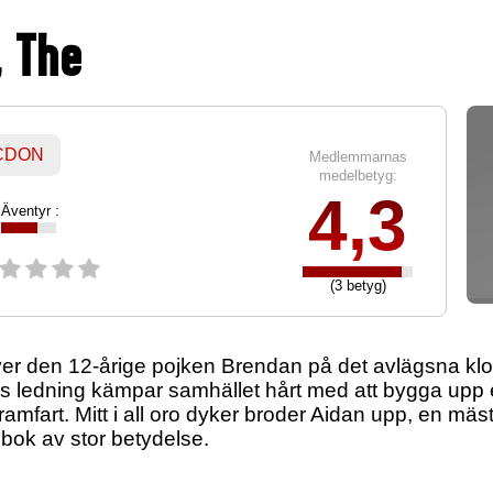
, The
 CDON
Medlemmarnas
medelbetyg:
4,3
Äventyr :
(3 betyg)
ever den 12-årige pojken Brendan på det avlägsna klos
 ledning kämpar samhället hårt med att bygga upp e
amfart. Mitt i all oro dyker broder Aidan upp, en mäs
 bok av stor betydelse.