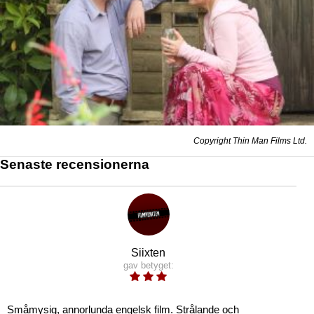
Copyright Thin Man Films Ltd.
Senaste recensionerna
Siixten
gav betyget:
Småmysig, annorlunda engelsk film. Strålande och