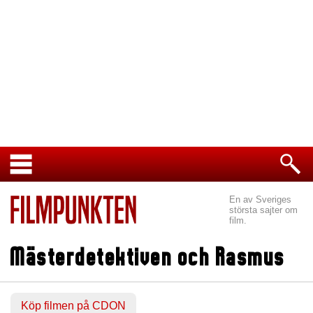
En av Sveriges
största sajter om
film.
Mästerdetektiven och Rasmus
Köp filmen på CDON