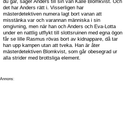
du går, säger Anders till sin vän Kalle Blomkvist. Och
det har Anders rätt i. Visserligen har
mästerdetektiven numera lagt bort vanan att
misstänka var och varannan människa i sin
omgivning, men när han och Anders och Eva-Lotta
under en nattlig utflykt till slottsruinen med egna ögon
får se lille Rasmus rövas bort av kidnappare, då tar
han upp kampen utan att tveka. Han är åter
mästerdetektiven Blomkvist, som går obesegrad ur
alla strider med brottsliga element.
Annons: