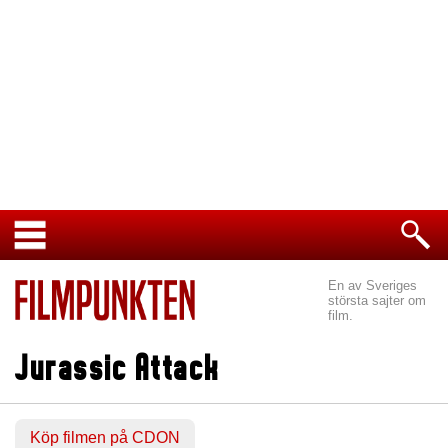
En av Sveriges
största sajter om
film.
Jurassic Attack
Köp filmen på CDON