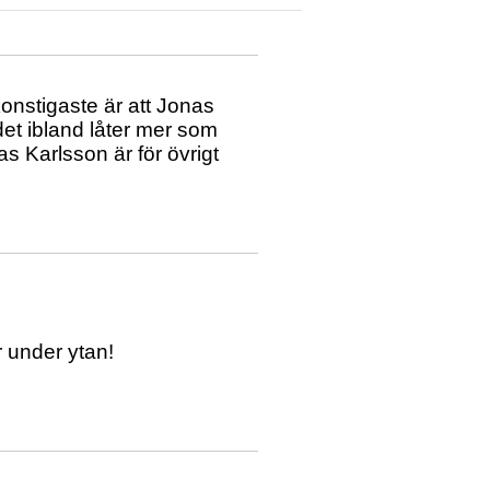
konstigaste är att Jonas
det ibland låter mer som
s Karlsson är för övrigt
r under ytan!