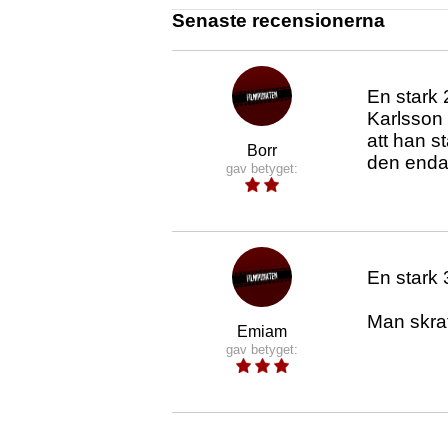
Senaste recensionerna
En stark 
Karlsson 
att han s
Borr
den enda 
gav betyget:
En stark 
Man skrat
Emiam
gav betyget: