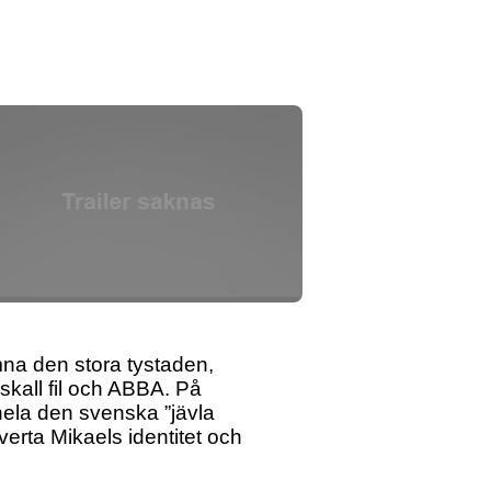
mna den stora tystaden,
skall fil och ABBA. På
hela den svenska ”jävla
erta Mikaels identitet och