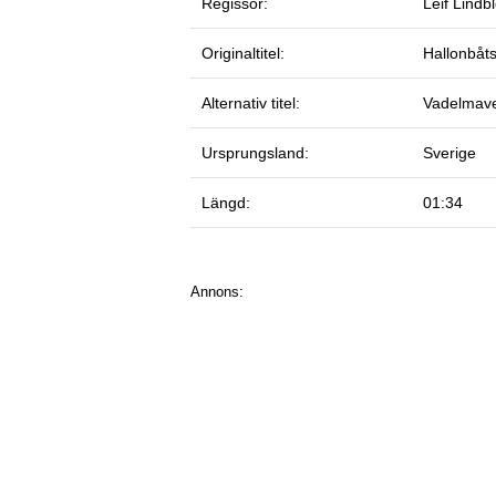
Regissör:
Leif Lindb
Originaltitel:
Hallonbåts
Alternativ titel:
Vadelmav
Ursprungsland:
Sverige
Längd:
01:34
Annons: