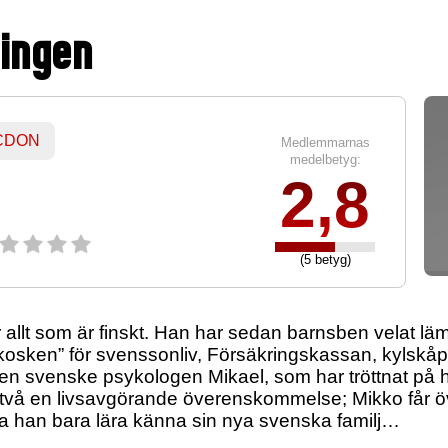
tingen
 CDON
Medlemmarnas
medelbetyg:
2,8
(5 betyg)
 allt som är finskt. Han har sedan barnsben velat lä
kosken” för svenssonliv, Försäkringskassan, kylskåp
den svenske psykologen Mikael, som har tröttnat på 
 två en livsavgörande överenskommelse; Mikko får öv
ska han bara lära känna sin nya svenska familj…