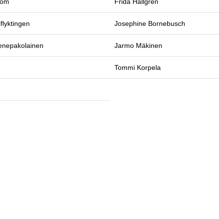
lom
Frida Hallgren
flyktingen
Josephine Bornebusch
enepakolainen
Jarmo Mäkinen
Tommi Korpela