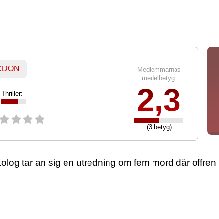
 CDON
Medlemmarnas
medelbetyg:
2,3
Thriller:
(3 betyg)
log tar an sig en utredning om fem mord där offren fö