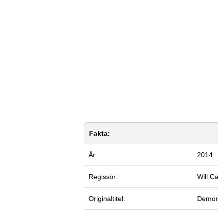
Fakta:
År:
2014
Regissör:
Will C
Originaltitel:
Demon