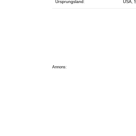
Ursprungsland:
USA, S
Annons: