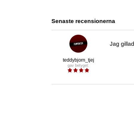
Senaste recensionerna
Jag gilla
teddybjorn_tjej
gav betyget: