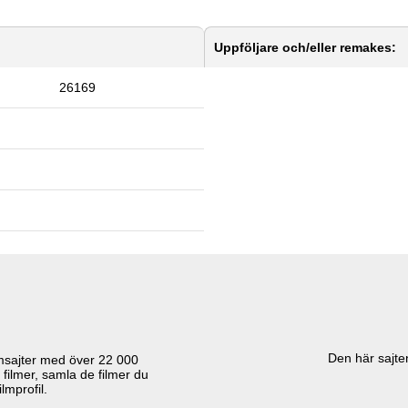
Uppföljare och/eller remakes:
26169
Den här sajten
lmsajter med över
22 000
 filmer, samla de filmer du
lmprofil.