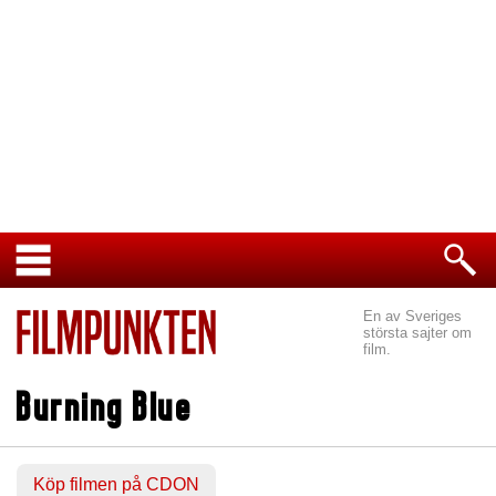
En av Sveriges
största sajter om
film.
Burning Blue
Köp filmen på CDON