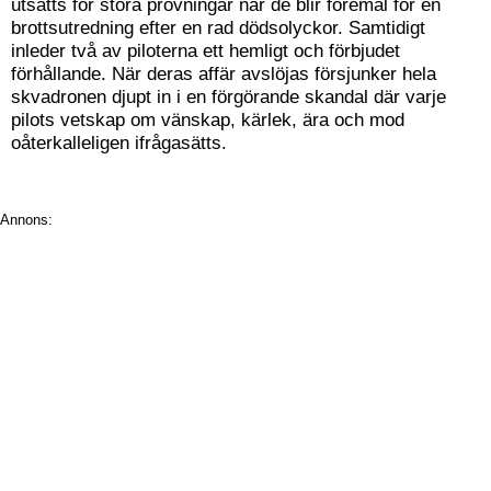
utsätts för stora prövningar när de blir föremål för en
brottsutredning efter en rad dödsolyckor. Samtidigt
inleder två av piloterna ett hemligt och förbjudet
förhållande. När deras affär avslöjas försjunker hela
skvadronen djupt in i en förgörande skandal där varje
pilots vetskap om vänskap, kärlek, ära och mod
oåterkalleligen ifrågasätts.
Annons: