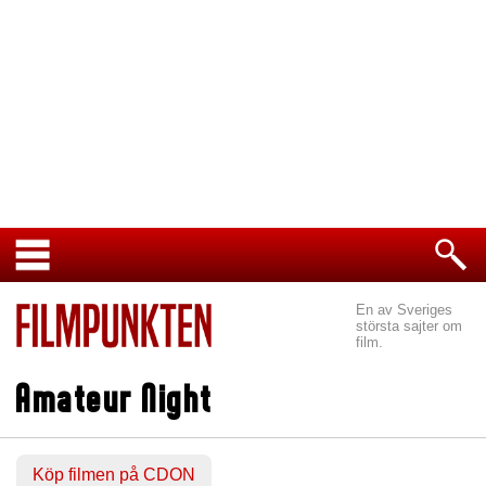
En av Sveriges
största sajter om
film.
Amateur Night
Köp filmen på CDON