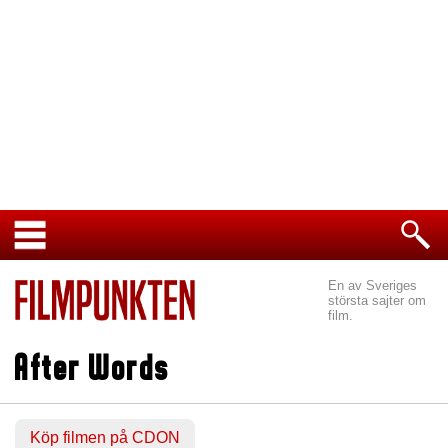
En av Sveriges
största sajter om
film.
After Words
Köp filmen på CDON