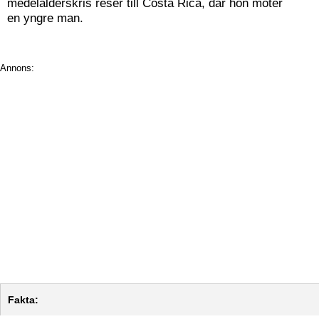
medelålderskris reser till Costa Rica, där hon möter
en yngre man.
Annons:
Fakta: