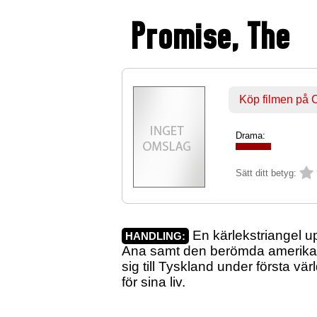
Promise, The
Köp filmen på
Drama:
Sätt ditt betyg:
En kärlekstriangel u
HANDLING:
Ana samt den berömda amerikans
sig till Tyskland under första vä
för sina liv.