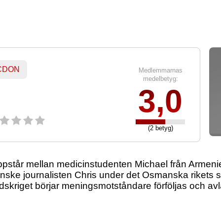
 CDON
Medlemmarnas
medelbetyg:
3,0
(2 betyg)
ppstår mellan medicinstudenten Michael från Armenie
ke journalisten Chris under det Osmanska rikets sis
rldskriget börjar meningsmotståndare förföljas och avl