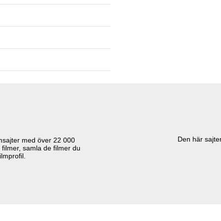
Den här sajten
lmsajter med över
22 000
 filmer, samla de filmer du
lmprofil.