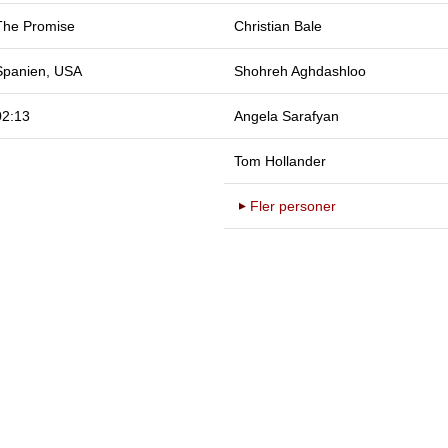
The Promise
Christian Bale
Spanien, USA
Shohreh Aghdashloo
02:13
Angela Sarafyan
Tom Hollander
Fler personer