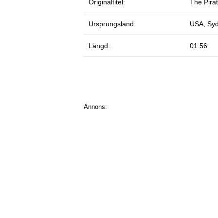
Originaltitel:
The Pira
Ursprungsland:
USA, Syd
Längd:
01:56
Annons: