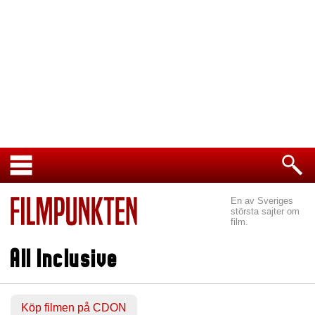
En av Sveriges
största sajter om
film.
All Inclusive
Köp filmen på CDON