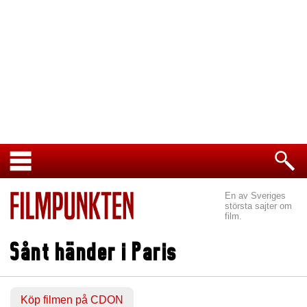
En av Sveriges
största sajter om
film.
Sånt händer i Paris
Köp filmen på CDON