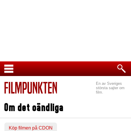
En av Sveriges
största sajter om
film.
Om det oändliga
Köp filmen på CDON